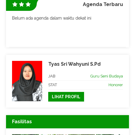
Agenda Terbaru
Belum ada agenda dalam waktu dekat ini
Tyas Sri Wahyuni S.Pd
awa
JAB
Guru Seni Budaya
rer
STAT
Honorer
LIHAT PROFIL
Fasilitas