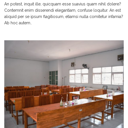
An potest, inquit ille, quicquam esse suavius quam nihil dolere?
Contemnit enim disserendi elegantiam, confuse loquitur. An est
aliquid per se ipsum flagitiosum, etiamsi nulla comitetur infamia?
Ab hoc autem..