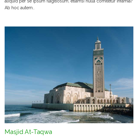
aliquid per se ipsum flagitiosum, etiamsi nulla comitetur infamia?
Ab hoc autem..
Masjid At-Taqwa