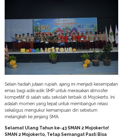
Selain hadiah jutaan rupiah, ajang ini menjadi kesempatan
emas bagi adik-adik SMP untuk merasakan atmosfer
kompetitif di salah satu sekolah terbaik di Mojokerto. Ini
adalah momen yang tepat untuk membangun relasi
sekaligus mengukur kemampuan diri sebelum
melangkah ke jenjang SMA.
Selamat Ulang Tahun ke-43 SMAN 2 Mojokerto!
SMAN 2 Mojokerto, Tetap Semangat Pasti Bisa