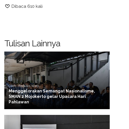
Dibaca 610 kali
Tulisan Lainnya
Oleh : Penulis Web
Menggelorakan Semangat Nasionalisme,
SMAN 2 Mojokerto gelar Upacara Hari
Pahlawan