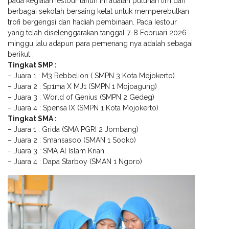
pada kegiatan Iestour tahun ini adalah puluhan tim dari
berbagai sekolah bersaing ketat untuk memperebutkan
trofi bergengsi dan hadiah pembinaan. Pada Iestour
yang telah diselenggarakan tanggal 7-8 Februari 2026
minggu lalu adapun para pemenang nya adalah sebagai
berikut :
Tingkat SMP :
– Juara 1 : M3 Rebbelion ( SMPN 3 Kota Mojokerto)
– Juara 2 : Sp1ma X MJ1 (SMPN 1 Mojoagung)
– Juara 3 : World of Genius (SMPN 2 Gedeg)
– Juara 4 : Spensa IX (SMPN 1 Kota Mojokerto)
Tingkat SMA :
– Juara 1 : Grida (SMA PGRI 2 Jombang)
– Juara 2 : Smansasoo (SMAN 1 Sooko)
– Juara 3 : SMA Al Islam Krian
– Juara 4 : Dapa Starboy (SMAN 1 Ngoro)