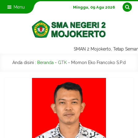
Menu
Minggu, 09 Agu 2026
SMAN 2 Mojokerto, Tetap Sem
Anda disini :
Beranda
-
GTK
-
Momon Eko Francoko S.P.d