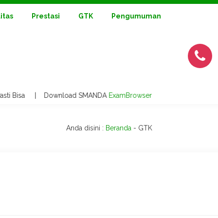
litas
Prestasi
GTK
Pengumuman
Pasti Bisa | Download SMANDA
ExamBrowser
Anda disini :
Beranda
-
GTK