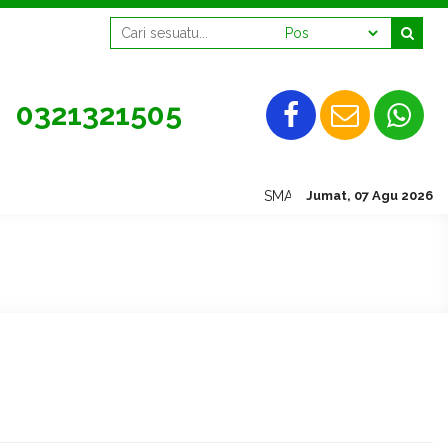
0321321505
SMAN 2 Mojokerto, Tetap S
Jumat, 07 Agu 2026