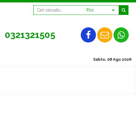
0321321505
SMAN 2 Mojokerto, Te
Sabtu, 08 Agu 2026