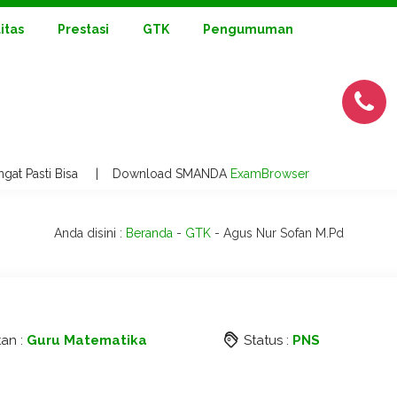
litas
Prestasi
GTK
Pengumuman
ngat Pasti Bisa | Download SMANDA
ExamBrowser
Anda disini :
Beranda
-
GTK
-
Agus Nur Sofan M.Pd
an :
Guru Matematika
Status :
PNS