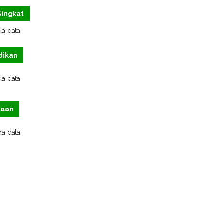
 Singkat
a data
dikan
a data
jaan
a data