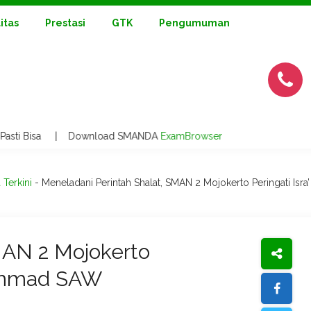
litas
Prestasi
GTK
Pengumuman
i Bisa | Download SMANDA
ExamBrowser
 Terkini
-
Meneladani Perintah Shalat, SMAN 2 Mojokerto Peringati Is
MAN 2 Mojokerto
uhammad SAW