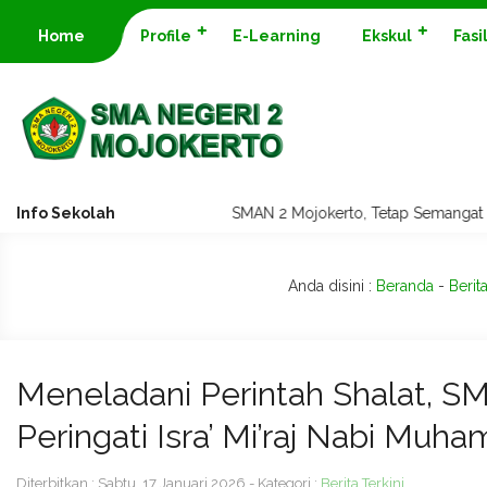
Home
Profile
E-Learning
Ekskul
Fasi
Info Sekolah
SMAN 2 Mojokerto, Tetap Semangat Past
Anda disini :
Beranda
-
Berita
Meneladani Perintah Shalat, S
Peringati Isra’ Mi’raj Nabi M
Diterbitkan : Sabtu, 17 Januari 2026 - Kategori :
Berita Terkini