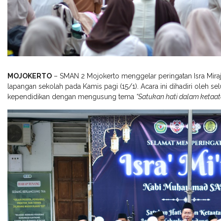
MOJOKERTO
– SMAN 2 Mojokerto menggelar peringatan Isra Mir
lapangan sekolah pada Kamis pagi (15/1). Acara ini dihadiri oleh selu
kependidikan dengan mengusung tema
“Satukan hati dalam ketaa