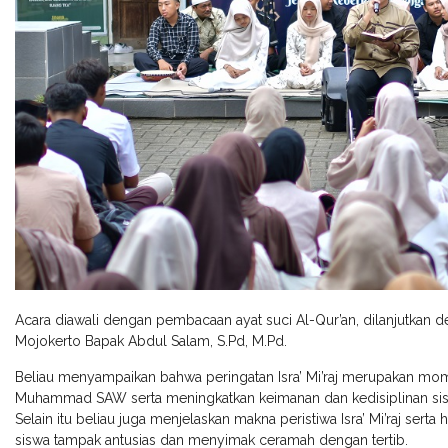
Acara diawali dengan pembacaan ayat suci Al-Qur’an, dilanjutkan 
Mojokerto Bapak Abdul Salam, S.Pd, M.Pd.
Beliau menyampaikan bahwa peringatan Isra’ Mi’raj merupakan mo
Muhammad SAW serta meningkatkan keimanan dan kedisiplinan sisw
Selain itu beliau juga menjelaskan makna peristiwa Isra’ Mi’raj serta 
siswa tampak antusias dan menyimak ceramah dengan tertib.