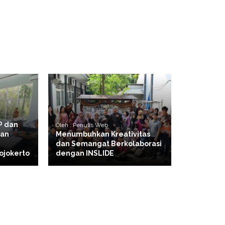
P dan
Oleh : Penulis Web
ian
Menumbuhkan Kreativitas
dan Semangat Berkolaborasi
ojokerto
dengan INSLIDE