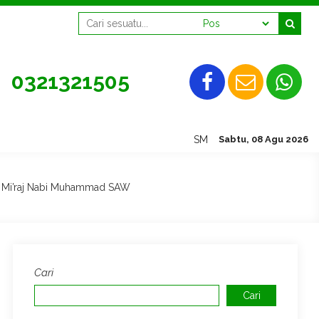
0321321505
SMAN 2 Mojokerto, Tetap Semang
Sabtu, 08 Agu 2026
ra’ Mi’raj Nabi Muhammad SAW
Cari
Cari