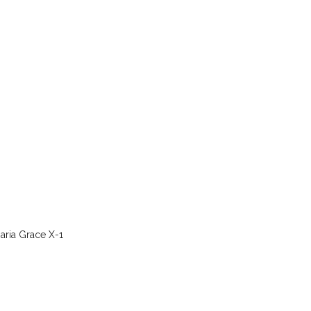
aria Grace X-1