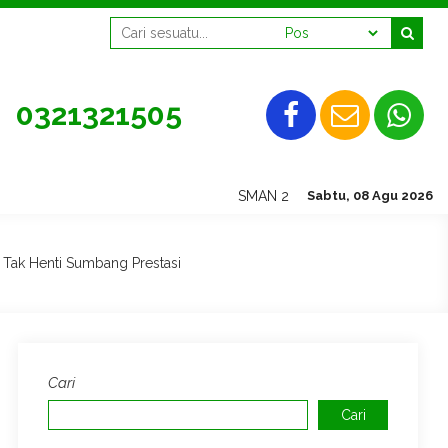
0321321505
SMAN 2 Mojokerto, Tetap Semangat P
Sabtu, 08 Agu 2026
Tak Henti Sumbang Prestasi
Cari
Cari