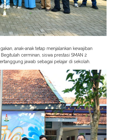
nggakan, anak-anak tetap menjalankan kewajiban
an. Begitulah cerminan, siswa prestasi SMAN 2
ertanggung jawab sebagai pelajar di sekolah.