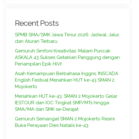
Recent Posts
SPMB SMA/SMK Jawa Timur 2026: Jadwal, Jalur,
dan Aturan Terbaru
Gemuruh Simfoni Kreativitas: Malam Puncak
ASKALA 43 Sukses Getarkan Panggung dengan
Penampilan Epik HiVi!
Asah Kemampuan Berbahasa Inggris, INSCADA
English Festival Meriahkan HUT ke-43 SMAN 2
Mojokerto
Meriahkan HUT ke-43, SMAN 2 Mojokerto Gelar
IESTOUR dan IOC Tingkat SMP/MTs hingga
SMA/MA dan SMK se-Derajat
Gemuruh Semangat SMAN 2 Mojokerto Resmi
Buka Perayaan Dies Natalis ke-43