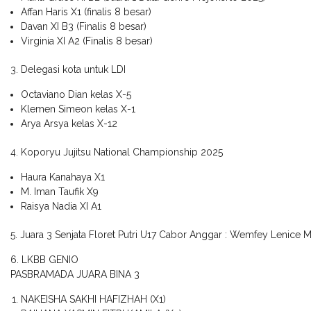
⁠Affan Haris X1 (finalis 8 besar)
⁠Davan XI B3 (Finalis 8 besar)
⁠Virginia XI A2 (Finalis 8 besar)
3. Delegasi kota untuk LDI
Octaviano Dian kelas X-5
Klemen Simeon kelas X-1
⁠Arya Arsya kelas X-12
4. Koporyu Jujitsu National Championship 2025
Haura Kanahaya X1
⁠M. Iman Taufik X9
⁠Raisya Nadia XI A1
5. Juara 3 Senjata Floret Putri U17 Cabor Anggar : Wemfey Lenice M
6. LKBB GENIO
PASBRAMADA JUARA BINA 3
NAKEISHA SAKHI HAFIZHAH (X1)