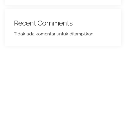
Recent Comments
Tidak ada komentar untuk ditampilkan.