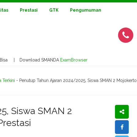
litas
Prestasi
GTK
Pengumuman
a | Download SMANDA
ExamBrowser
a Terkini
-
Penutup Tahun Ajaran 2024/2025, Siswa SMAN 2 Mojokerto 
25, Siswa SMAN 2
restasi