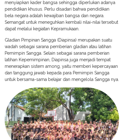
menyiapkan kader bangsa sehingga diperlukan adanya
pendidikan khusus. Perlu disadari bahwa pendidikan
bela negara adalah kewajiban bangsa dan negara.
Semangat untuk meneguhkan kembali nilai-nilai tersebut
dapat melalui kegiatan Kepramukaan.
Gladian Pimpinan Sangga (Diapinsa) merupakan suatu
wadah sebagai sarana pemberian gladian atau latihan
Pemimpin Sangga. Selain sebagai sarana pemberian
latihan Kepemimpinan, Diapinsa juga menjadi tempat
menerapkan sistem among, yaitu memberi kepercayaan
dan tanggung jawab kepada para Pemimpin Sangga
untuk bersama-sama belajar dan mengelola Sangga nya.