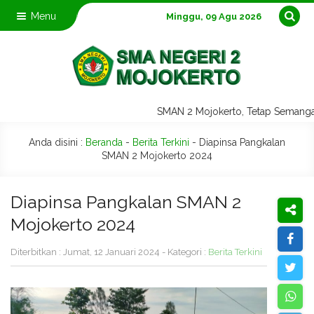
Menu
Minggu, 09 Agu 2026
SMAN 2 Mojokerto, Tetap Semanga
Anda disini :
Beranda
-
Berita Terkini
-
Diapinsa Pangkalan
SMAN 2 Mojokerto 2024
Diapinsa Pangkalan SMAN 2
Mojokerto 2024
Diterbitkan : Jumat, 12 Januari 2024 - Kategori :
Berita Terkini