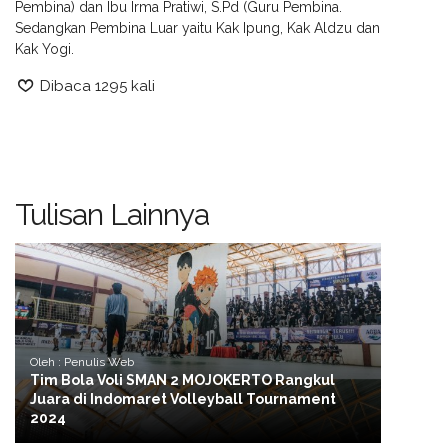
Pembina) dan Ibu Irma Pratiwi, S.Pd (Guru Pembina.
Sedangkan Pembina Luar yaitu Kak Ipung, Kak Aldzu dan
Kak Yogi.
Dibaca 1295 kali
Tulisan Lainnya
Oleh : Penulis Web
Tim Bola Voli SMAN 2 MOJOKERTO Rangkul
Juara di Indomaret Volleyball Tournament
2024