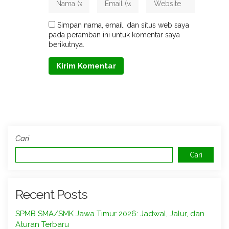
Simpan nama, email, dan situs web saya
pada peramban ini untuk komentar saya
berikutnya.
Cari
Cari
Recent Posts
SPMB SMA/SMK Jawa Timur 2026: Jadwal, Jalur, dan
Aturan Terbaru