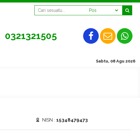
0321321505
SMAN 2 Mojokerto, Tet
Sabtu, 08 Agu 2026
NISN :
15348479473