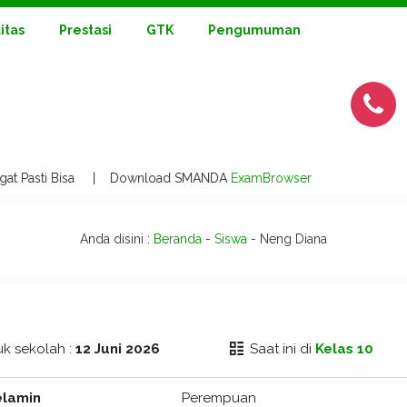
litas
Prestasi
GTK
Pengumuman
ngat Pasti Bisa | Download SMANDA
ExamBrowser
Anda disini :
Beranda
-
Siswa
-
Neng Diana
k sekolah :
12 Juni 2026
Saat ini di
Kelas 10
elamin
Perempuan