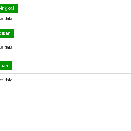
 Singkat
a data
dikan
a data
jaan
a data