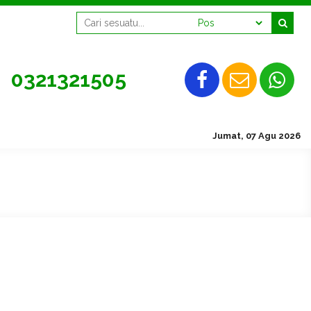
0321321505
SMAN 2 Mojokerto, Te
Jumat, 07 Agu 2026