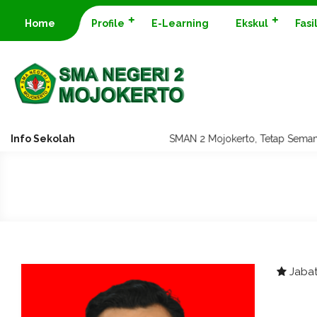
Home
Profile
E-Learning
Ekskul
Fasi
Info Sekolah
SMAN 2 Mojokerto, Tetap Sema
Jabat