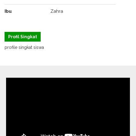
Ibu
Zahra
Profil Singkat
profile singkat siswa