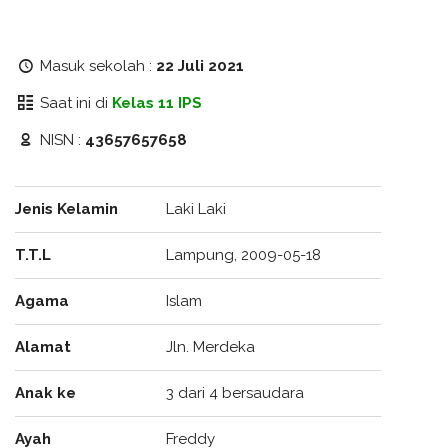
Masuk sekolah :
22 Juli 2021
Saat ini di
Kelas 11 IPS
NISN :
43657657658
Jenis Kelamin
Laki Laki
T.T.L
Lampung, 2009-05-18
Agama
Islam
Alamat
Jln. Merdeka
Anak ke
3 dari 4 bersaudara
Ayah
Freddy